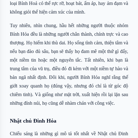
loại Bính Hoả có thể rực rỡ, hoạt bát, ấm áp, hay ảm đạm và
không giỏi thể hiện cảm xúc của mình.
Tuy nhiên, nhìn chung, hầu hết những người thuộc nhóm
Bính Hỏa đều là những người chân thành, chính trực và cao
thượng. Họ hiếm khi thù dai. Họ sống tình cảm, thiện tâm và
nếu bạn đào đủ sâu, bạn sẽ thấy họ đam mê một thứ gì đấy,
một niềm tin hoặc một nguyên tắc. Tất nhiên, khi bạn là
trung tâm của vũ trụ, điều đó đi kèm với một niềm tự hào và
bản ngã nhất định. Đôi khi, người Bính Hỏa nghĩ rằng thế
giới xoay quanh họ (đúng vậy, nhưng đó chỉ là từ góc độ
chiêm tinh). Và giống như mặt trời, xuất hiện rồi lại lặn sau
những đỉnh núi, họ cũng dễ nhàm chán với công việc.
Nhật chủ Đinh Hỏa
Chiếu sáng là những gì mô tả tốt nhất về Nhật chủ Đinh