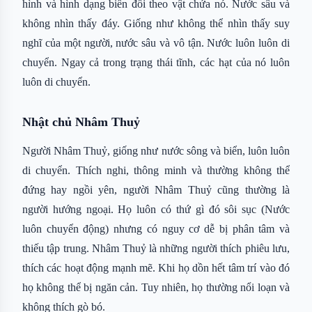
hình và hình dạng biến đổi theo vật chứa nó. Nước sâu và
không nhìn thấy đáy. Giống như không thể nhìn thấy suy
nghĩ của một người, nước sâu và vô tận. Nước luôn luôn di
chuyển. Ngay cả trong trạng thái tĩnh, các hạt của nó luôn
luôn di chuyển.
Nhật chủ Nhâm Thuỷ
Người Nhâm Thuỷ, giống như nước sông và biển, luôn luôn
di chuyển. Thích nghi, thông minh và thường không thể
đứng hay ngồi yên, người Nhâm Thuỷ cũng thường là
người hướng ngoại. Họ luôn có thứ gì đó sôi sục (Nước
luôn chuyển động) nhưng có nguy cơ dễ bị phân tâm và
thiếu tập trung. Nhâm Thuỷ là những người thích phiêu lưu,
thích các hoạt động mạnh mẽ. Khi họ dồn hết tâm trí vào đó
họ không thể bị ngăn cản. Tuy nhiên, họ thường nổi loạn và
không thích gò bó.