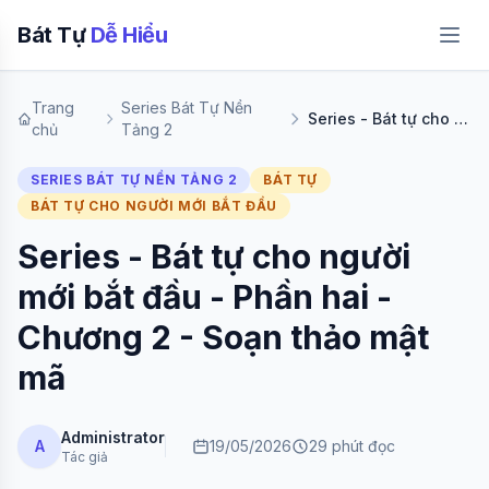
Bát Tự
Dễ Hiểu
Trang
Series Bát Tự Nền
Series - Bát tự cho người mới bắt đầu - Phần hai - Chương 2 - Soạn thảo mật mã
chủ
Tảng 2
SERIES BÁT TỰ NỀN TẢNG 2
BÁT TỰ
BÁT TỰ CHO NGƯỜI MỚI BẮT ĐẦU
Series - Bát tự cho người
mới bắt đầu - Phần hai -
Chương 2 - Soạn thảo mật
mã
Administrator
A
19/05/2026
29 phút đọc
Tác giả