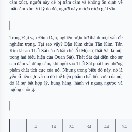
cảm xúc), người này dễ bị trầm cảm và không ổn định về 
mặt cảm xúc. Vì lý do đó, người này mượn rượu giải sầu.
Trong Đại vận Đinh Dậu, nghiện rượu trở thành một vấn đề 
nghiêm trọng. Tại sao vậy? Dậu Kim chứa Tân Kim. Tân 
Kim là sao Thất Sát của Nhật chủ Ất Mộc. (Thất Sát là một 
trong hai biểu hiện của Quan Sát). Thất Sát đại diện cho sự 
can đảm và dũng cảm, khi ngôi sao Thất Sát phát huy những 
phẩm chất tích cực của nó. Nhưng trong biểu đồ này, nó là 
yếu tố tiêu cực và do đó thể hiện phẩm chất tiêu cực của nó, 
đó là sự bất hợp lý, hung hăng, hành vi ngang ngược và 
ngông cuồng.
4
14
24
34
44
54