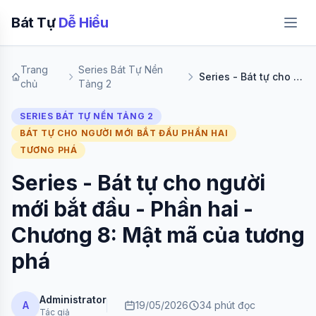
Bát Tự
Dễ Hiểu
Trang
Series Bát Tự Nền
Series - Bát tự cho người mới bắt đầu - Phần hai - Chương 8: Mật mã của tương phá
chủ
Tảng 2
SERIES BÁT TỰ NỀN TẢNG 2
BÁT TỰ CHO NGƯỜI MỚI BẮT ĐẦU PHẦN HAI
TƯƠNG PHÁ
Series - Bát tự cho người
mới bắt đầu - Phần hai -
Chương 8: Mật mã của tương
phá
Administrator
A
19/05/2026
34 phút đọc
Tác giả