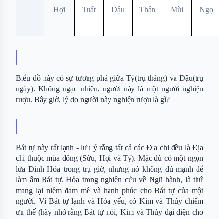
Hợi
Tuất
Dậu
Thân
Mùi
Ngọ
Biểu đồ này có sự tương phá giữa Tý(trụ tháng) và Dậu(trụ 
ngày). Không ngạc nhiên, người này là một người nghiện 
rượu. Bây giờ, lý do người này nghiện rượu là gì?
Bát tự này rất lạnh - lưu ý rằng tất cả các Địa chi đều là Địa 
chi thuộc mùa đông (Sửu, Hợi và Tý). Mặc dù có một ngọn 
lửa Đinh Hỏa trong trụ giờ, nhưng nó không đủ mạnh để 
làm ấm Bát tự. Hỏa trong nghiên cứu về Ngũ hành, là thứ 
mang lại niềm đam mê và hạnh phúc cho Bát tự của một 
người. Vì Bát tự lạnh và Hỏa yếu, có Kim và Thủy chiếm 
ưu thế (hãy nhớ rằng Bát tự nói, Kim và Thủy đại diện cho 