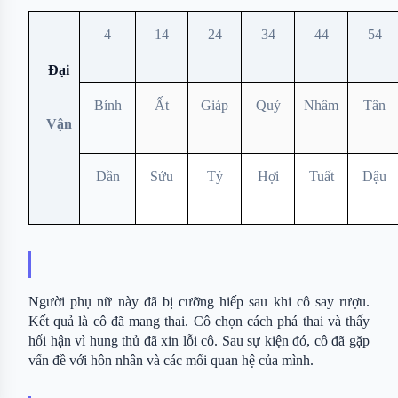
4
14
24
34
44
54
Đại
Bính
Ất
Giáp
Quý
Nhâm
Tân
Vận
Dần
Sửu
Tý
Hợi
Tuất
Dậu
Người phụ nữ này đã bị cưỡng hiếp sau khi cô say rượu. 
Kết quả là cô đã mang thai. Cô chọn cách phá thai và thấy 
hối hận vì hung thủ đã xin lỗi cô. Sau sự kiện đó, cô đã gặp 
vấn đề với hôn nhân và các mối quan hệ của mình.